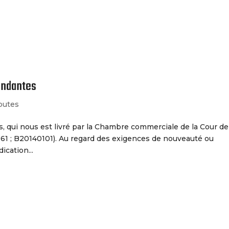
Le Cabinet
Nos Services
pendantes
outes
s, qui nous est livré par la Chambre commerciale de la Cour de
061 ; B20140101). Au regard des exigences de nouveauté ou
dication...