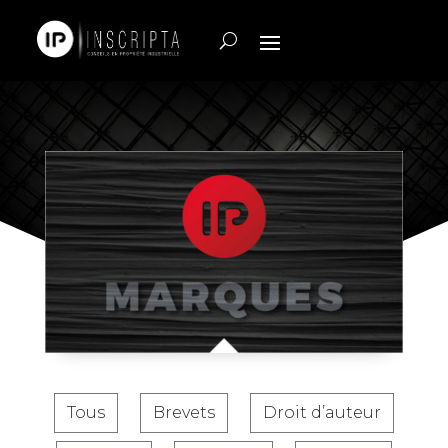
Tous
Brevets
Droit d’auteur