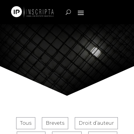
Tous
Brevets
Droit d’auteur