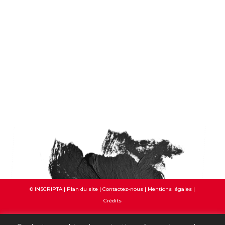
© INSCRIPTA |
Plan du site
|
Contactez-nous
|
Mentions légales
|
Crédits
NOUS SUIVRE :