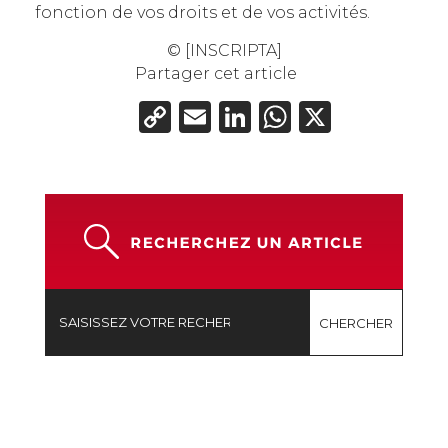
fonction de vos droits et de vos activités.
© [INSCRIPTA]
Partager cet article
Copy
Email
LinkedIn
WhatsAp
X
Link