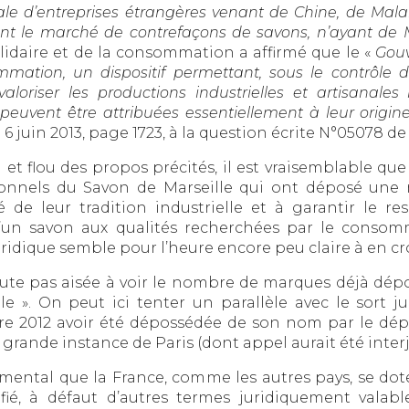
e d’entreprises étrangères venant de Chine, de Malaisie
ant le marché de contrefaçons de savons, n’ayant de 
lidaire et de la consommation a affirmé que le «
Gouv
mmation, un dispositif permettant, sous le contrôle de
 valoriser les productions industrielles et artisanal
peuvent être attribuées essentiellement à leur origi
6 juin 2013, page 1723, à la question écrite N°05078 de 
t flou des propos précités, il est vraisemblable que
onnels du Savon de Marseille qui ont déposé une m
é de leur tradition industrielle et à garantir le r
d’un savon aux qualités recherchées par le consomm
juridique semble pour l’heure encore peu claire à en cr
doute pas aisée à voir le nombre de marques déjà dép
e ». On peut ici tenter un parallèle avec le sort j
re 2012 avoir été dépossédée de son nom par le dé
 grande instance de Paris (dont appel aurait été interj
amental que la France, comme les autres pays, se do
ifié, à défaut d’autres termes juridiquement valab