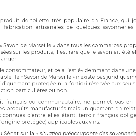
produit de toilette très populaire en France, qui 
e fabrication artisanales de quelques savonneries
« Savon de Marseille » dans tous les commerces pro
sées sur les produits, il est rare que le savon ait été e
ranger.
le consommateur, et cela l’est évidemment dans une 
cable : le « Savon de Marseille » n’existe pas juridique
ridiquement protégée ni a fortiori réservée aux seuls 
tion particulières ou non.
l soit français ou communautaire, ne permet pas en 
es produits manufacturés mais uniquement en relati
 connues d’entre elles étant, terroir français oblige,
d’origine protégée) applicables aux vins.
 Sénat sur la «
situation préoccupante des savonneri