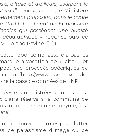
, d’Italie et d’ailleurs, usurpant le
Marseille que le nom
« , le Ministère
ernement proposera, dans le cadre
 l’Institut national de la propriété
es locales qui possèdent une qualité
ne géographique
» (réponse publiée
M. Roland Povinelli) (*).
 cette réponse ne rassurera pas les
arque à vocation de « label » et
espect des procédés spécifiques de
ateur (http://www.label-savon-de-
oire la base de données de l’INPI.
osées et enregistrées, contenant la
udiciaire réservé à la commune de
posant de la marque éponyme, à la
eté).
tent de nouvelles armes pour lutter
les, de parasitisme d’image ou de