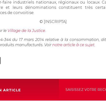
faire industriels nationaux, régionaux ou locaux. C
ire et leurs dénominations constituent très cer
es de convoitise.
© [INSCRIPTA]
ur le
Village de la Justice
.
°2014-344 du 17 mars 2014 relative à la consommation, d
produits manufacturés. Voir
notre article à ce sujet
.
edIn
hatsApp
X