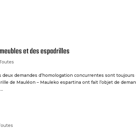
Le Cabinet
Nos Services
meubles et des espadrilles
Toutes
s deux demandes d’homologation concurrentes sont toujours
adrille de Mauléon – Mauleko espartina ont fait l’objet de dema
..
Toutes