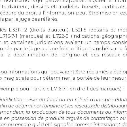
des modifications qui peuvent apparaître purement form
oits d’auteur, dessins et modèles, brevets, certifica
rocédure du droit à l’information peut être mise en
 par le juge des référés.
 L.331-1-2 (droits d’auteur), L.521-5 (dessins et modè
, L.716-7-1 (marques) et L.722-5 (indications géogra
 et certaines juridictions avaient un temps cons
nnée par le juge qu’une fois le litige tranché sur le
à la détermination de l’origine et des réseaux d
ts ou informations qui pouvaient être réclamés a ét
ux magistrats pour déterminer la portée de leur mesure
 exemple pour l’article L.716-7-1 en droit des marques) :
 juridiction saisie au fond ou en référé d’une procédur
afin de déterminer l’origine et les réseaux de distributi
 demandeur, la production de tous documents ou infor
e en possession de produits argués de contrefaçon ou qu
çon ou encore qui a été signalée comme intervenant dans