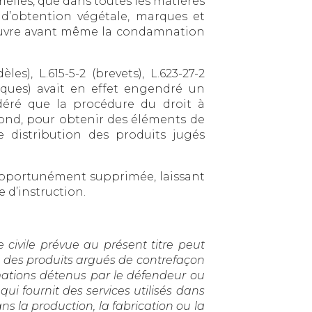
elles, que dans toutes les matières
ts d’obtention végétale, marques et
 œuvre avant même la condamnation
les), L.615-5-2 (brevets), L.623-27-2
phiques) avait en effet engendré un
idéré que la procédure du droit à
 fond, pour obtenir des éléments de
e distribution des produits jugés
é opportunément supprimée, laissant
 d’instruction.
e civile prévue au présent titre peut
on des produits argués de contrefaçon
mations détenus par le défendeur ou
i fournit des services utilisés dans
 la production, la fabrication ou la