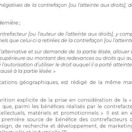
gatives de la contrefaçon [ou l’atteinte aux droits], 
ernière ;
ontrefacteur [ou l’auteur de l’atteinte aux droits], y c
els que celui-ci a retirées de la contrefaçon [ou l’atteinte
re d’alternative et sur demande de la partie lésée, allou
supérieure au montant des redevances ou droits qui aura
l’autorisation d’utiliser le droit auquel il a porté attei
ausé à la partie lésée.
»
ndications géographiques, est rédigé de la même man
rition explicite de la prise en considération de la «
 que, parmi les bénéfices réalisés par le contrefac
llectuels, matériels et promotionnels ». Il est en 
remière source de bénéfice des contrefacteurs qui
sign, de recherche et développement, de marketing, 