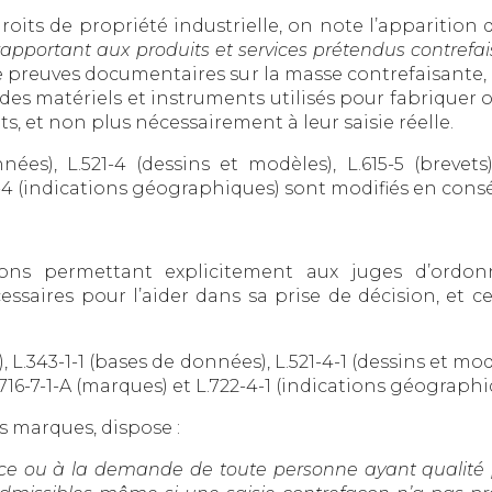
roits de propriété industrielle, on note l’apparition 
rapportant aux produits et services prétendus contrefai
 de preuves documentaires sur la masse contrefaisante, 
des matériels et instruments utilisés pour fabriquer o
s, et non plus nécessairement à leur saisie réelle.
ées), L.521-4 (dessins et modèles), L.615-5 (brevets),
22-4 (indications géographiques) sont modifiés en con
tions permettant explicitement aux juges d’ordon
saires pour l’aider dans sa prise de décision, et ce
), L.343-1-1 (bases de données), L.521-4-1 (dessins et modèl
L.716-7-1-A (marques) et L.722-4-1 (indications géographi
des marques, dispose :
ffice ou à la demande de toute personne ayant qualité 