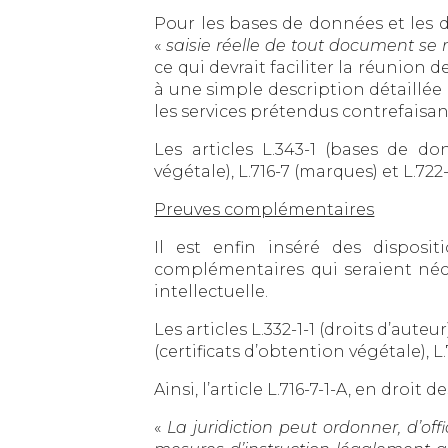
Pour les bases de données et les d
«
saisie réelle de tout document se 
ce qui devrait faciliter la réunion
à une simple description détaillée 
les services prétendus contrefaisant
Les articles L.343-1 (bases de donn
végétale), L.716-7 (marques) et L.7
Preuves complémentaires
Il est enfin inséré des disposi
complémentaires qui seraient néces
intellectuelle.
Les articles L.332-1-1 (droits d’auteur
(certificats d’obtention végétale), 
Ainsi, l’article L.716-7-1-A, en droit 
«
La juridiction peut ordonner, d’o