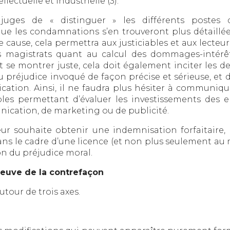
llectuelle et industrielle (3).
juges de « distinguer » les différents postes d’
ue les condamnations s’en trouveront plus détaillé
 cause, cela permettra aux justiciables et aux lecteur
agistrats quant au calcul des dommages-intérêts, 
l faut se montrer juste, cela doit également inciter l
u préjudice invoqué de façon précise et sérieuse, et
cation. Ainsi, il ne faudra plus hésiter à communiq
es permettant d’évaluer les investissements des 
ication, de marketing ou de publicité.
ur souhaite obtenir une indemnisation forfaitaire, 
dans le cadre d’une licence (et non plus seulement 
n du préjudice moral.
reuve de la contrefaçon
utour de trois axes.