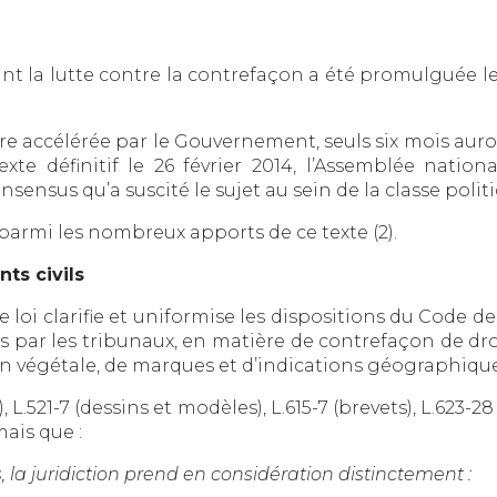
ant la lutte contre la contrefaçon a été promulguée le
 accélérée par le Gouvernement, seuls six mois auro
exte définitif le 26 février 2014, l’Assemblée nati
ensus qu’a suscité le sujet au sein de la classe polit
armi les nombreux apports de ce texte (2).
s civils
e loi clarifie et uniformise les dispositions du Code de
s par les tribunaux, en matière de contrefaçon de droi
ion végétale, de marques et d’indications géographique
r), L.521-7 (dessins et modèles), L.615-7 (brevets), L.623-2
ais que :
, la juridiction prend en considération distinctement :