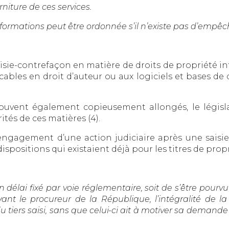
rniture de ces services.
ormations peut être ordonnée s’il n’existe pas d’empê
ie-contrefaçon en matière de droits de propriété int
ables en droit d’auteur ou aux logiciels et bases de
e trouvent également copieusement allongés, le légis
ités de ces matières (4).
engagement d’une action judiciaire après une saisie
dispositions qui existaient déjà pour les titres de propr
 délai fixé par voie réglementaire, soit de s’être pourvu 
nt le procureur de la République, l’intégralité de la 
 tiers saisi, sans que celui-ci ait à motiver sa deman