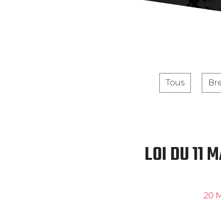
Tous
Br
LOI DU 11 
20 