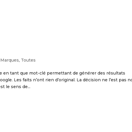
Le Cabinet
Nos Services
,
Marques
,
Toutes
ue en tant que mot-clé permettant de générer des résultats
le. Les faits n’ont rien d’original. La décision ne l’est pas 
t le sens de...