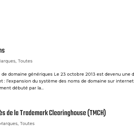
Le Cabinet
Nos Services
ns
arques
,
Toutes
de domaine génériques Le 23 octobre 2013 est devenu une 
et : l’expansion du système des noms de domaine sur internet
ment débuté par la...
ès de la Trademark Clearinghouse (TMCH)
Marques
,
Toutes