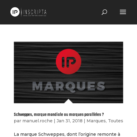
Schweppes, marque mondiale ou marques parallèles ?
par
manuel.roche
|
Jan 31, 2018
|
Marques
,
Toutes
La marque Schweppes, dont l’origine remonte à