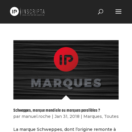
Schweppes, marque mondiale ou marques parallèles ?
par
manuel.roche
|
Jan 31, 2018
|
Marques
,
Toutes
La marque Schweppes, dont l’origine remonte à