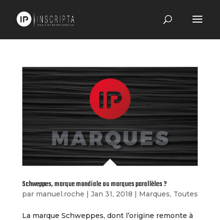
Schweppes, marque mondiale ou marques parallèles ?
par
manuel.roche
|
Jan 31, 2018
|
Marques
,
Toutes
La marque Schweppes, dont l’origine remonte à