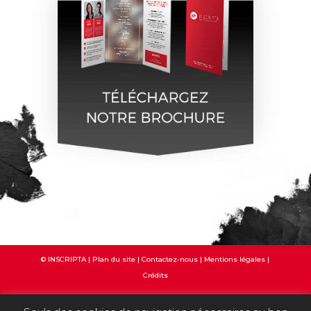
© INSCRIPTA |
Plan du site
|
Contactez-nous
|
Mentions légales
|
Crédits
NOUS SUIVRE :