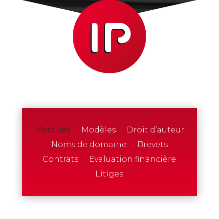
Marques
Modèles
Droit d’auteur
Noms de domaine
Brevets
Contrats
Evaluation financière
Litiges